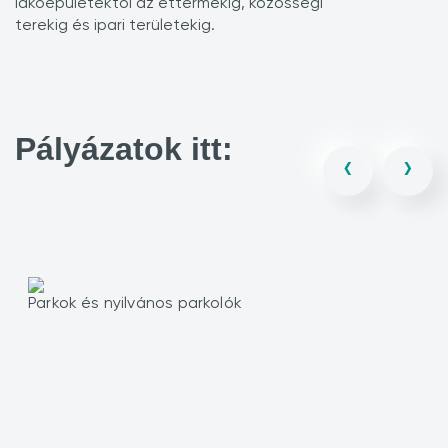
lakóépületektől az éttermekig, közösségi
terekig és ipari területekig.
Pályázatok itt:
‹
›
Parkok és nyilvános parkolók