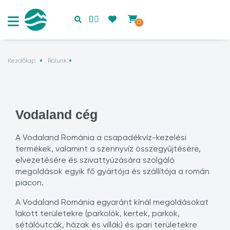
0
Kezdőlap
Rólunk
Vodaland cég
A Vodaland Románia a csapadékvíz-kezelési
termékek, valamint a szennyvíz összegyűjtésére,
elvezetésére és szivattyúzására szolgáló
megoldások egyik fő gyártója és szállítója a román
piacon.
A Vodaland Románia egyaránt kínál megoldásokat
lakott területekre (parkolók, kertek, parkok,
sétálóutcák, házak és villák) és ipari területekre