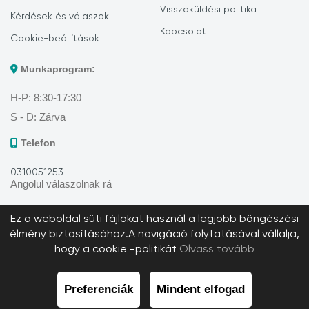
Visszaküldési politika
Kérdések és válaszok
Kapcsolat
Cookie-beállítások
Munkaprogram:
H-P: 8:30-17:30
S - D: Zárva
Telefon
0310051253
Angolul válaszolnak rá
Ez a weboldal süti fájlokat használ a legjobb böngészési
élmény biztosításához.A navigáció folytatásával vállalja,
hogy a cookie -politikát
Olvass tovább
Copyright Vodaland.hu © 2026 Minden jog fenntartva.
Web Design by IT eXclusiv
Preferenciák
Mindent elfogad
Bezárás