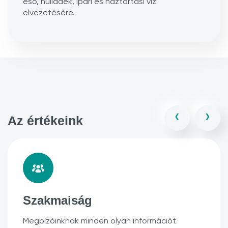
eső, hulladék, ipari és háztartási víz
elvezetésére.
‹
›
Az értékeink
Szakmaiság
Megbízóinknak minden olyan információt