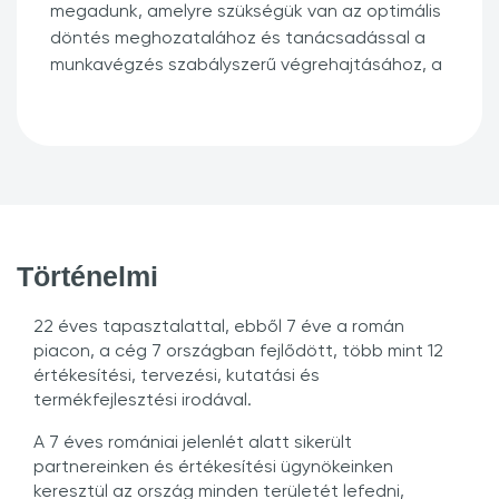
megadunk, amelyre szükségük van az optimális
döntés meghozatalához és tanácsadással a
munkavégzés szabályszerű végrehajtásához, a
minőség és az átláthatóság érdekében.
Történelmi
22 éves tapasztalattal, ebből 7 éve a román
piacon, a cég 7 országban fejlődött, több mint 12
értékesítési, tervezési, kutatási és
termékfejlesztési irodával.
A 7 éves romániai jelenlét alatt sikerült
partnereinken és értékesítési ügynökeinken
keresztül az ország minden területét lefedni,