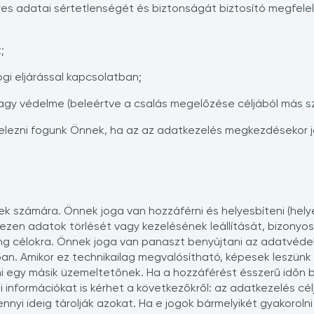
s adatai sértetlenségét és biztonságát biztosító megfele
;
gi eljárással kapcsolatban;
agy védelme (beleértve a csalás megelőzése céljából más s
lezni fogunk Önnek, ha az az adatkezelés megkezdésekor jó
ek számára. Önnek joga van hozzáférni és helyesbíteni (helye
zen adatok törlését vagy kezelésének leállítását, bizonyos ki
ting célokra. Önnek joga van panaszt benyújtani az adatvéd
n. Amikor ez technikailag megvalósítható, képesek leszünk
 egy másik üzemeltetőnek. Ha a hozzáférést ésszerű időn be
információkat is kérhet a következőkről: az adatkezelés cé
mennyi ideig tárolják azokat. Ha e jogok bármelyikét gyakorolni