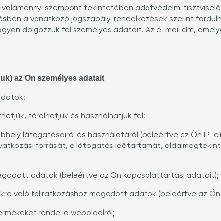
alamennyi szempont tekintetében adatvédelmi tisztviselőt j
sben a vonatkozó jogszabályi rendelkezések szerint fordulha
gyan dolgozzuk fel személyes adatait. Az e-mail cím, amely
o
zuk) az Ön személyes adatait
adatok:
etjük, tárolhatjuk és használhatjuk fel:
bhely látogatásairól és használatáról (beleértve az Ön IP-c
hivatkozási forrását, a látogatás időtartamát, oldalmegtekin
megadott adatok (beleértve az Ön kapcsolattartási adatait);
ekre való feliratkozáshoz megadott adatok (beleértve az Ön 
ermékeket rendel a weboldalról;