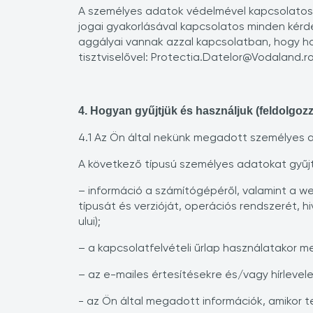
A személyes adatok védelmével kapcsolatos v
jogai gyakorlásával kapcsolatos minden kérdé
aggályai vannak azzal kapcsolatban, hogy ho
tisztviselővel: Protectia.Datelor@Vodaland.r
4. Hogyan gyűjtjük és használjuk (feldolgoz
4.1 Az Ön által nekünk megadott személyes 
A következő típusú személyes adatokat gyűjth
– információ a számítógépéről, valamint a we
típusát és verzióját, operációs rendszerét, 
ului);
– a kapcsolatfelvételi űrlap használatakor 
– az e-mailes értesítésekre és/vagy hírlevel
- az Ön által megadott információk, amikor t