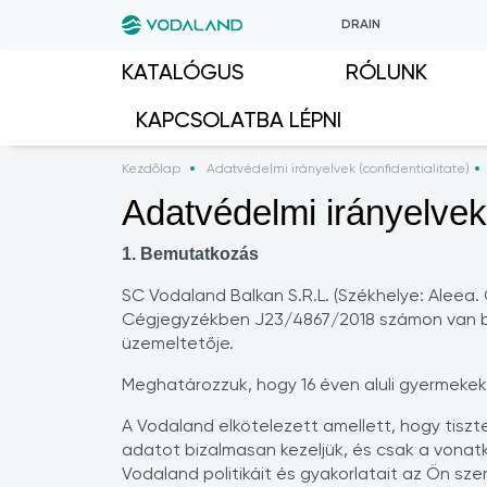
DRAIN
KATALÓGUS
RÓLUNK
KAPCSOLATBA LÉPNI
Kezdőlap
Adatvédelmi irányelvek (confidentialitate)
Adatvédelmi irányelvek 
1. Bemutatkozás
SC Vodaland Balkan S.R.L. (Székhelye: Aleea.
Cégjegyzékben J23/4867/2018 számon van be
üzemeltetője.
Meghatározzuk, hogy 16 éven aluli gyermekek
A Vodaland elkötelezett amellett, hogy tisz
adatot bizalmasan kezeljük, és csak a vonatk
Vodaland politikáit és gyakorlatait az Ön 