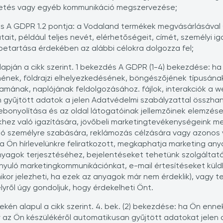
lgetés vagy egyéb kommunikáció megszervezése;
zdés A GDPR 1.2 pontja: a Vodaland termékek megvásárlásáva
it, például teljes nevét, elérhetőségeit, címét, személyi ig
 betartása érdekében az alábbi célokra dolgozza fel;
alapján a cikk szerint. 1 bekezdés A GDPR (1-4) bekezdése: 
nek, földrajzi elhelyezkedésének, böngészőjének típusának
amának, naplójának feldolgozásához. fájlok, interakciók a w
 gyűjtött adatok a jelen Adatvédelmi szabályzattal összhan
ebonyolítása és az oldal látogatóinak jellemzőinek elemzés
khez való igazítására, jövőbeli marketingtevékenységeink m
ció személyre szabására, reklámozás célzására vagy azonos
a Ön hírlevelünkre feliratkozott, megkaphatja marketing anya
ok terjesztéséhez, bejelentéseket tehetünk szolgáltatásai
rányuló marketingkommunikációnkat, e-mail értesítéseket küld
mikor jelezheti, ha ezek az anyagok már nem érdeklik), vagy
ről úgy gondoljuk, hogy érdekelheti Önt.
kén alapul a cikk szerint. 4. bek. (2) bekezdése: ha Ön ennek
y az Ön készülékéről automatikusan gyűjtött adatokat jelen