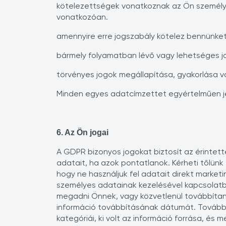
kötelezettségek vonatkoznak az Ön személye
vonatkozóan.
amennyire erre jogszabály kötelez bennünket
bármely folyamatban lévő vagy lehetséges jo
törvényes jogok megállapítása, gyakorlása v
Minden egyes adatcímzettet egyértelműen je
6. Az Ön jogai
A GDPR bizonyos jogokat biztosít az érintett
adatait, ha azok pontatlanok. Kérheti tőlünk e
hogy ne használjuk fel adatait direkt marke
személyes adatainak kezelésével kapcsolatba
megadni Önnek, vagy közvetlenül továbbítani
információ továbbításának dátumát. További 
kategóriái, ki volt az információ forrása, és 