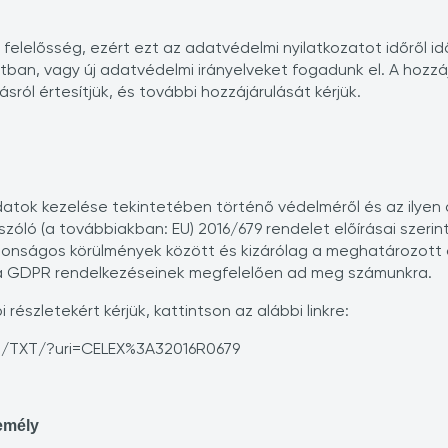
elelősség, ezért ezt az adatvédelmi nyilatkozatot időről időr
ban, vagy új adatvédelmi irányelveket fogadunk el. A hozz
ásról értesítjük, és további hozzájárulását kérjük.
tok kezelése tekintetében történő védelméről és az ilyen 
szóló (a továbbiakban: EU) 2016/679 rendelet előírásai szerin
tonságos körülmények között és kizárólag a meghatározott 
a GDPR rendelkezéseinek megfelelően ad meg számunkra.
észletekért kérjük, kattintson az alábbi linkre:
RO/TXT/?uri=CELEX%3A32016R0679
emély