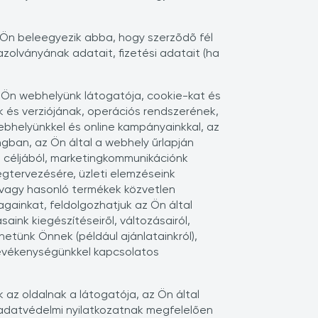
l Ön beleegyezik abba, hogy szerzõdõ fél
azolványának adatait, fizetési adatait (ha
ha Ön webhelyünk látogatója, cookie-kat és
 és verziójának, operációs rendszerének,
ebhelyünkkel és online kampányainkkal, az
gban, az Ön által a webhely űrlapján
e céljából, marketingkommunikációnk
egtervezésére, üzleti elemzéseink
 vagy hasonló termékek közvetlen
gainkat, feldolgozhatjuk az Ön által
nk kiegészítéseiről, változásairól,
hetünk Önnek (például ajánlatainkról),
 tevékenységünkkel kapcsolatos
 az oldalnak a látogatója, az Ön által
 adatvédelmi nyilatkozatnak megfelelően