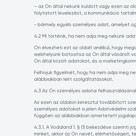
– az Ön által nekünk küldött vagy ezen az ol
folytatott levelezést, a kommunikáció tarta
- bármely egyéb személyes adat, amelyet úg
4.2 Mi történik, ha nem adja meg nekünk adat
Ön élvezheti ezt az oldalt anélkül, hogy m
webhelyünk biztosítsa az Ön által vásárolt va
Ön által közölt adatokat, és a marketingkom
Felhívjuk figyelmét, hogy ha nem adja meg ne
alábbiakban leírt szolgáltatásokat.
4.3 Az Ön személyes adatai felhasználásának
Az ezen az oldalon keresztül továbbított sze
személyes adatokat a jelen Adatvédelmi szab
függően az alábbiakban ismertetett jogalapo
4.3.1. A Vodaland 1. § (1) bekezdése szerinti
minket, akkor az Ön nevét, elérhetőségeit, 