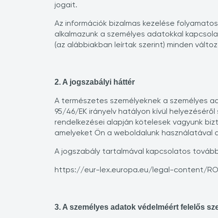
jogait.
Az információk bizalmas kezelése folyamatos f
alkalmazunk a személyes adatokkal kapcsolat
(az alábbiakban leírtak szerint) minden változ
2. A jogszabályi háttér
A természetes személyeknek a személyes ada
95/46/EK irányelv hatályon kívül helyezéséről 
rendelkezései alapján kötelesek vagyunk biz
amelyeket Ön a weboldalunk használatával 
A jogszabály tartalmával kapcsolatos további r
https://eur-lex.europa.eu/legal-content/
3. A személyes adatok védelméért felelős sz