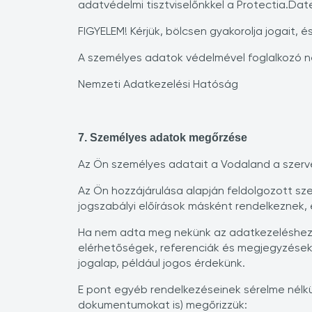
adatvédelmi tisztviselőnkkel a Protectia.Da
FIGYELEM! Kérjük, bölcsen gyakorolja jogait, é
A személyes adatok védelmével foglalkozó n
Nemzeti Adatkezelési Hatóság
7. Személyes adatok megőrzése
Az Ön személyes adatait a Vodaland a szerver
Az Ön hozzájárulása alapján feldolgozott sze
jogszabályi előírások másként rendelkeznek,
Ha nem adta meg nekünk az adatkezeléshez val
elérhetőségek, referenciák és megjegyzések) 
jogalap, például jogos érdekünk.
E pont egyéb rendelkezéseinek sérelme nélk
dokumentumokat is) megőrizzük: