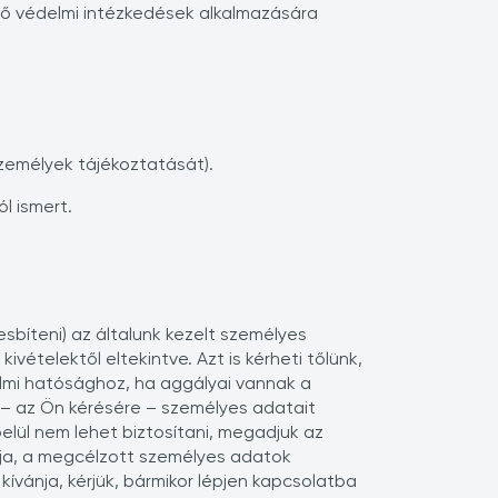
lő védelmi intézkedések alkalmazására
zemélyek tájékoztatását).
l ismert.
sbíteni) az általunk kezelt személyes
vételektől eltekintve. Azt is kérheti tőlünk,
elmi hatósághoz, ha aggályai vannak a
 – az Ön kérésére – személyes adatait
lül nem lehet biztosítani, megadjuk az
lja, a megcélzott személyes adatok
 kívánja, kérjük, bármikor lépjen kapcsolatba