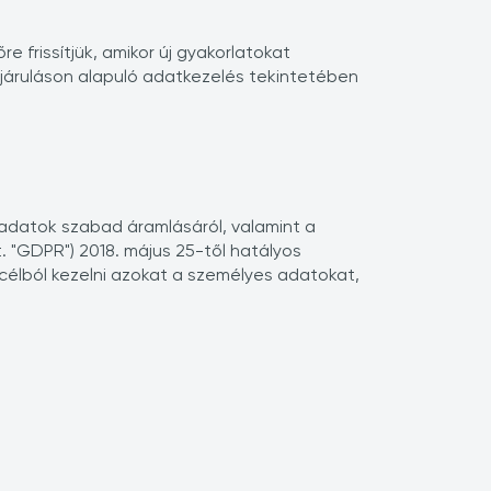
e frissítjük, amikor új gyakorlatokat
ájáruláson alapuló adatkezelés tekintetében
adatok szabad áramlásáról, valamint a
t. "GDPR") 2018. május 25-től hatályos
célból kezelni azokat a személyes adatokat,