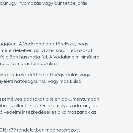
ók bűnügyi nyomozás vagy büntetőeljárás
függően. A Vodaland arra törekszik, hogy
me érdekében az átvitel során, és azokat
elelően használja fel. A Vodaland minimálisra
ől bizalmas információkat.
knek (üzleti kötelezettségvállalás vagy
gyeleti hatóságoknak vagy más külső
a személyes adatokat a jelen dokumentumban
ra is ellenőrzi az Ön személyes adatait, és
lő védelmi intézkedéseket alkalmazzanak az
 2016/679 rendeletben meghatározott