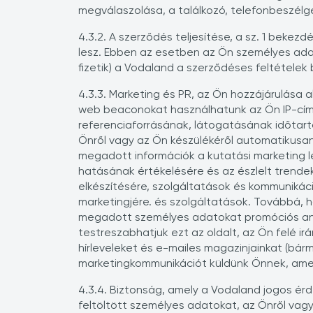
megválaszolása, a találkozó, telefonbeszé
4.3.2. A szerződés teljesítése, a sz. 1 beke
lesz. Ebben az esetben az Ön személyes adata
fizetik) a Vodaland a szerződéses feltételek
4.3.3. Marketing és PR, az Ön hozzájárulása 
web beaconokat használhatunk az Ön IP-címé
referenciaforrásának, látogatásának időtart
Önről vagy az Ön készülékéről automatikusan
megadott információk a kutatási marketing l
hatásának értékelésére és az észlelt trende
elkészítésére, szolgáltatások és kommuniká
marketingjére. és szolgáltatások. Továbbá, h
megadott személyes adatokat promóciós anyag
testreszabhatjuk ezt az oldalt, az Ön felé i
hírleveleket és e-mailes magazinjainkat (bár
marketingkommunikációt küldünk Önnek, amely
4.3.4. Biztonság, amely a Vodaland jogos érde
feltöltött személyes adatokat, az Önről vag