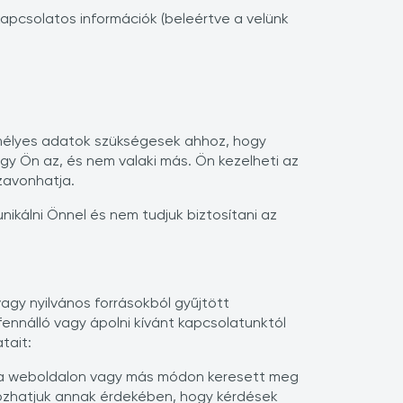
kapcsolatos információk (beleértve a velünk
emélyes adatok szükségesek ahhoz, hogy
ogy Ön az, és nem valaki más. Ön kezelheti az
zavonhatja.
ikálni Önnel és nem tudjuk biztosítani az
agy nyilvános forrásokból gyűjtött
ennálló vagy ápolni kívánt kapcsolatunktól
tait:
ezen a weboldalon vagy más módon keresett meg
gozhatjuk annak érdekében, hogy kérdések