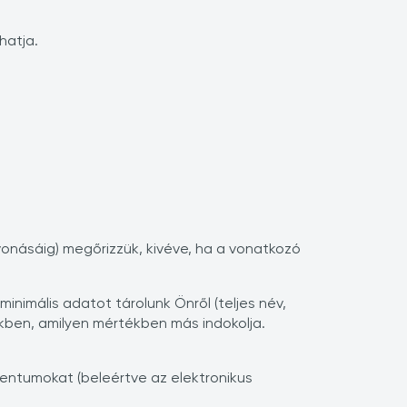
hatja.
vonásáig) megőrizzük, kivéve, ha a vonatkozó
nimális adatot tárolunk Önről (teljes név,
ékben, amilyen mértékben más indokolja.
entumokat (beleértve az elektronikus