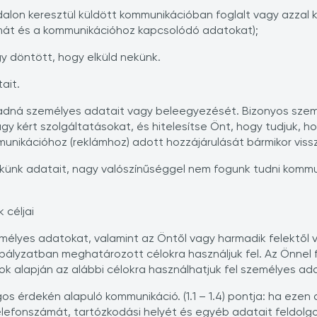
dalon keresztül küldött kommunikációban foglalt vagy azzal 
lmát és a kommunikációhoz kapcsolódó adatokat);
y döntött, hogy elküld nekünk.
ait.
egadná személyes adatait vagy beleegyezését. Bizonyos sz
gy kért szolgáltatásokat, és hitelesítse Önt, hogy tudjuk, h
munikációhoz (reklámhoz) adott hozzájárulását bármikor viss
künk adatait, nagy valószínűséggel nem fogunk tudni kommun
 céljai
mélyes adatokat, valamint az Öntől vagy harmadik felektől v
ályzatban meghatározott célokra használjuk fel. Az Önnel f
k alapján az alábbi célokra használhatjuk fel személyes ada
 jogos érdekén alapuló kommunikáció. (1.1 – 1.4) pontja: ha 
telefonszámát, tartózkodási helyét és egyéb adatait feldol