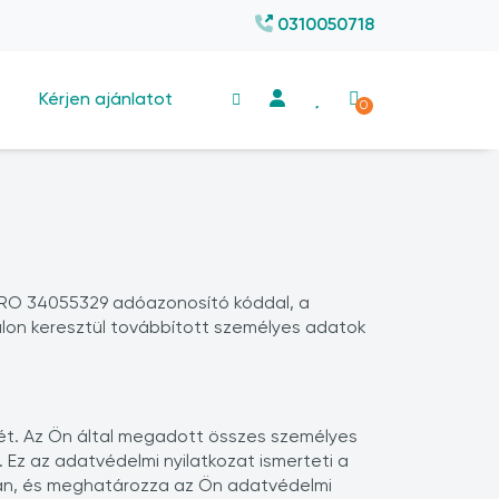
0310050718
Kérjen ajánlatot
0
ty, RO 34055329 adóazonosító kóddal, a
lon keresztül továbbított személyes adatok
sét. Az Ön által megadott összes személyes
 Ez az adatvédelmi nyilatkozat ismerteti a
zóan, és meghatározza az Ön adatvédelmi