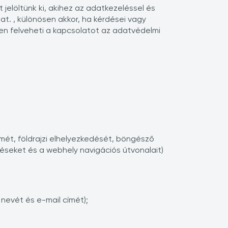
elöltünk ki, akihez az adatkezeléssel és
t. , különösen akkor, ha kérdései vagy
en felveheti a kapcsolatot az adatvédelmi
ímét, földrajzi elhelyezkedését, böngésző
téseket és a webhely navigációs útvonalait)
nevét és e-mail címét);