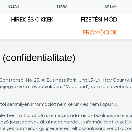
CLEAN
TERRA
URBAN
HÍREK ÉS CIKKEK
FIZETÉSI MÓD
PROMÓCIÓK
(confidentialitate)
 Constanza, No. 23, A1 Business Park, Unit L3-L4, Ilfov Coun
jegyezve, a továbbiakban: " Vodaland") az ezen a webolda
től semmilyen információt nem kérünk és nem kapunk.
teletben tartsa az Ön személyes adatainak bizalmas kezelé
ozó jogszabályok által megengedett információkat kezeljük.
személyes adatainak gyűjtésére és felhasználására vonatko