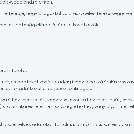
telor@vodaland.ro címen.
s ne feledje, hogy a jogokkal való visszaélés felelősségre von
emzeti hatóság elérhetőségei a következők:
ein tárolja.
mélyes adatokat korlátlan ideig (vagy a hozzájárulás vissza
 és ez az adatkezelés céljához szükséges.
ó hozzájárulását, vagy visszavonta hozzájárulását, csak mi
statisztikai és jelentési szükségletekhez, vagy olyan mért
ül a személyes adatokat tartalmazó információkat és dokum