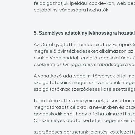
feldolgozhatjuk (például cookie-kon, web be
céljából nyilvánosságra hozhatók.
5. Személyes adatok nyilvánosságra hozatal
Az Öntől gyűjtött információkat az Európai G
megfelelő óvintézkedéseket alkalmazzon az 
csak a Vodalanddal fennálló kapcsolatának és
csökkenti az Ön jogaira és szabadságaira vo
A vonatkozó adatvédelmi törvények által me
szolgáltatásaink magas színvonalának meger
szolgáltatóknak szerződéses kötelezettségein
felhatalmazott személyeinknek, elsősorban
meghatározott célokra, a nevünkben és csak 
gondoskodik arról, hogy a felhatalmazott s
Ön személyes adatai sértetlenségének és b
szerződéses partnerünk jelentési kötelezet