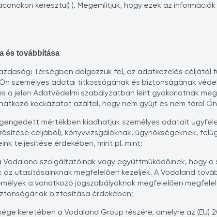
aconokon keresztül) ). Megemlítjük, hogy ezek az informáci
a és továbbítása
azdasági Térségben dolgozzuk fel, az adatkezelés céljától 
Ön személyes adatai titkosságának és biztonságának védel
 a jelen Adatvédelmi szabályzatban leírt gyakorlatnak megf
natkozó kockázatot azáltal, hogy nem gyűjt és nem tárol Önr
gengedett mértékben kiadhatjuk személyes adatait ügyfelein
ősítése céljából), könyvvizsgálóknak, ügynökségeknek, felü
k teljesítése érdekében, mint pl. mint:
 a Vodaland szolgáltatóinak vagy együttműködőinek, hogy 
az utasításainknak megfelelően kezeljék. A Vodaland tovább
zemélyek a vonatkozó jogszabályoknak megfelelően megfele
iztonságának biztosítása érdekében;
tsége keretében a Vodaland Group részére, amelyre az (EU)