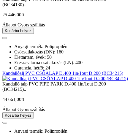
(BC34130)..
25 446,00
ft
Állapot
Gyors szállítás
Kosárba helyez
Anyagi termék: Polipropilén
Csőcsatlakozás (DN): 160
Élettartam, évek: 50
Ereszcsatorna csatlakozás (LN): 400
Garancia, hétfő: 24
Kandallóalj PVC CSŐALAP D.400 1in/1out D.200 (BC34215)
Kandalló talp PVC PIPE PARK D.400 1in/1out D.200
(BC34215)..
44 661,00
ft
Állapot
Gyors szállítás
Kosárba helyez
Anyagi termék: Polipropilén