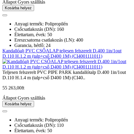
Állapot
Gyors szállítás
Kosárba helyez
Anyagi termék: Polipropilén
Csőcsatlakozás (DN): 160
Élettartam, évek: 50
Ereszcsatorna csatlakozás (LN): 400
Garancia, hétfő: 24
Kandallóalj PVC CSŐALAP teljesen felszerelt D.400 1in/1out
D.110 H.1.2 m (talp+cső D400 1M) (CI4001111011)
Teljesen felszerelt PVC PIPE PARK kandallótalp D.400 1in/1out
D.110 H.1.4 m (talp+cső D400 1M) (CI40..
55 263,00
ft
Állapot
Gyors szállítás
Kosárba helyez
Anyagi termék: Polipropilén
Csőcsatlakozás (DN): 110
Élettartam, évek: 50