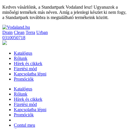
Kedves vásárlóink, a Standartpark Vodaland lesz! Ugyanazok a
minőségi termékek más néven. Amíg a jelenlegi készlet ki nem fogy,
a Standartpark továbbra is megtalálható termékeink között.
Drain
Clean
Terra
Urban
0310050718
Katalógus
Rólunk
Hírek és cikkek
Fizetési mód
Kapcsolatba lépni
Promóciók
Katalógus
Rólunk
Hírek és cikkek
Fizetési mód
Kapcsolatba lépni
Promóciók
Contul meu