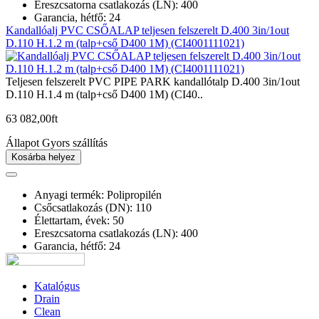
Ereszcsatorna csatlakozás (LN): 400
Garancia, hétfő: 24
Kandallóalj PVC CSŐALAP teljesen felszerelt D.400 3in/1out
D.110 H.1.2 m (talp+cső D400 1M) (CI4001111021)
Teljesen felszerelt PVC PIPE PARK kandallótalp D.400 3in/1out
D.110 H.1.4 m (talp+cső D400 1M) (CI40..
63 082,00
ft
Állapot
Gyors szállítás
Kosárba helyez
Anyagi termék: Polipropilén
Csőcsatlakozás (DN): 110
Élettartam, évek: 50
Ereszcsatorna csatlakozás (LN): 400
Garancia, hétfő: 24
Katalógus
Drain
Clean